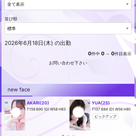
並び順
2026年6月18日(木) の出勤
0
0
0
件中
～
件目表示
お問い合わせ下さい
new face
AKARI
(20)
YUA
(25)
2
T159 B90 (G) W58 H83
T157 B84 (D) W56 H80
ピックアップ