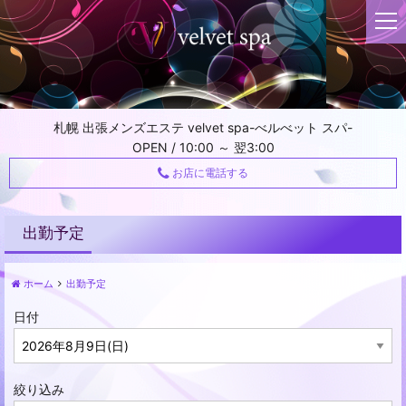
t
o
g
g
l
e
札幌 出張メンズエステ velvet spa-べルべット スパ-
n
OPEN / 10:00 ～ 翌3:00
a
v
お店に電話する
i
g
a
出勤予定
t
i
ホーム
出勤予定
o
n
日付
絞り込み