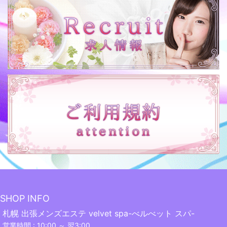
SHOP INFO
札幌 出張メンズエステ velvet spa-べルべット スパ-
営業時間 : 10:00 ～ 翌3:00