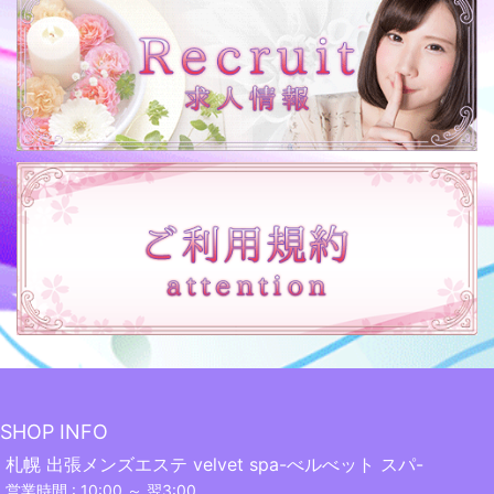
SHOP INFO
札幌 出張メンズエステ velvet spa-べルべット スパ-
営業時間 : 10:00 ～ 翌3:00