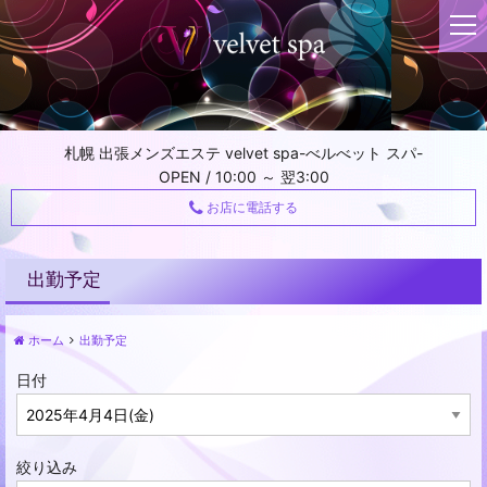
t
o
g
g
l
e
札幌 出張メンズエステ velvet spa-べルべット スパ-
n
OPEN / 10:00 ～ 翌3:00
a
v
お店に電話する
i
g
a
出勤予定
t
i
ホーム
出勤予定
o
n
日付
絞り込み