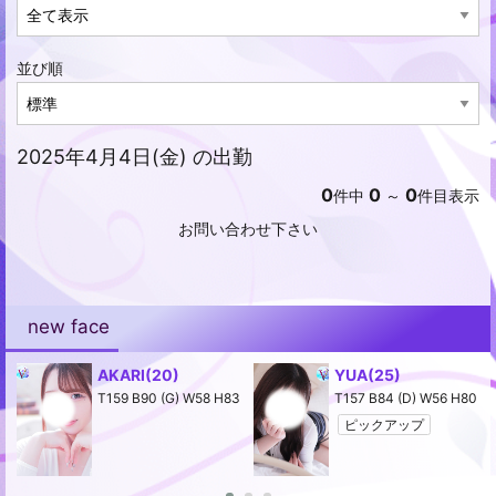
並び順
2025年4月4日(金) の出勤
0
0
0
件中
～
件目表示
お問い合わせ下さい
new face
AKARI
(20)
YUA
(25)
2
T159 B90 (G) W58 H83
T157 B84 (D) W56 H80
ピックアップ