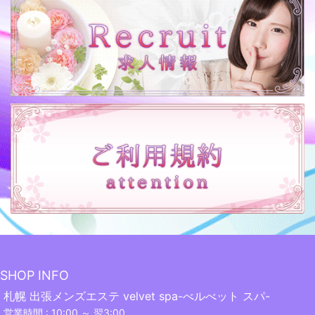
SHOP INFO
札幌 出張メンズエステ velvet spa-べルべット スパ-
営業時間 : 10:00 ～ 翌3:00