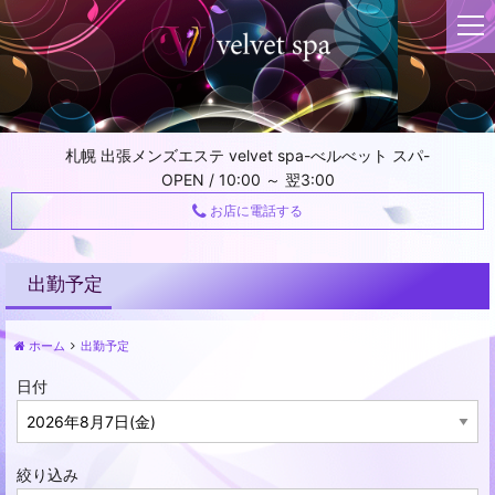
t
o
g
g
l
e
札幌 出張メンズエステ velvet spa-べルべット スパ-
n
OPEN / 10:00 ～ 翌3:00
a
v
お店に電話する
i
g
a
出勤予定
t
i
ホーム
出勤予定
o
n
日付
絞り込み