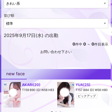
並び順
2025年9月17日(水) の出勤
0
0
0
件中
～
件目表示
お問い合わせ下さい
new face
AKARI
(20)
YUA
(25)
2
T159 B90 (G) W58 H83
T157 B84 (D) W56 H80
ピックアップ