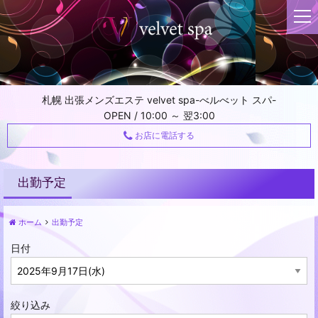
t
o
g
g
l
e
札幌 出張メンズエステ velvet spa-べルべット スパ-
n
OPEN / 10:00 ～ 翌3:00
a
v
お店に電話する
i
g
a
出勤予定
t
i
ホーム
出勤予定
o
n
日付
絞り込み