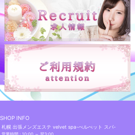
SHOP INFO
札幌 出張メンズエステ velvet spa-べルべット スパ-
営業時間 : 10:00 ～ 翌3:00