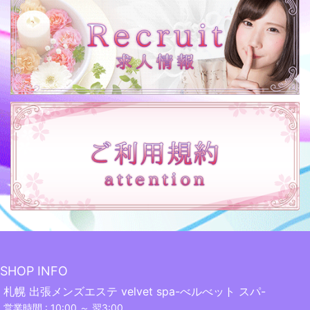
SHOP INFO
札幌 出張メンズエステ velvet spa-べルべット スパ-
営業時間 : 10:00 ～ 翌3:00