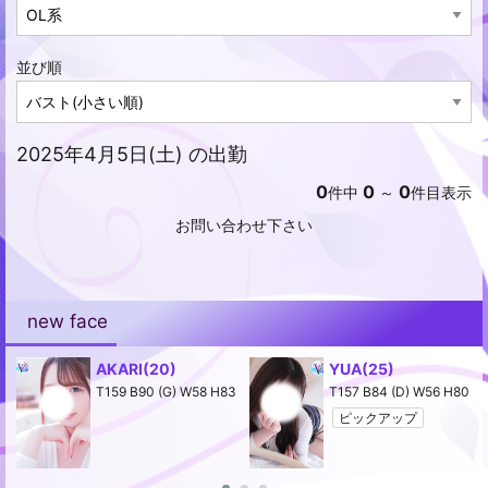
並び順
2025年4月5日(土) の出勤
0
0
0
件中
～
件目表示
お問い合わせ下さい
new face
AKARI
(20)
YUA
(25)
2
T159 B90 (G) W58 H83
T157 B84 (D) W56 H80
ピックアップ