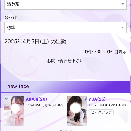
並び順
2025年4月5日(土) の出勤
0
0
0
件中
～
件目表示
お問い合わせ下さい
new face
AKARI
(20)
YUA
(25)
2
T159 B90 (G) W58 H83
T157 B84 (D) W56 H80
ピックアップ