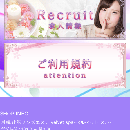
SHOP INFO
札幌 出張メンズエステ velvet spa-べルべット スパ-
営業時間 : 10:00 ～ 翌3:00