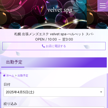
t
o
g
g
l
e
札幌 出張メンズエステ velvet spa-べルべット スパ-
n
OPEN / 10:00 ～ 翌3:00
a
v
お店に電話する
i
g
a
出勤予定
t
i
ホーム
出勤予定
o
n
日付
絞り込み