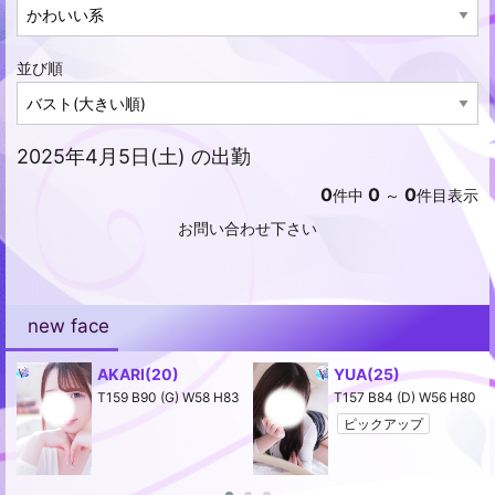
並び順
2025年4月5日(土) の出勤
0
0
0
件中
～
件目表示
お問い合わせ下さい
new face
AKARI
(20)
YUA
(25)
2
T159 B90 (G) W58 H83
T157 B84 (D) W56 H80
ピックアップ