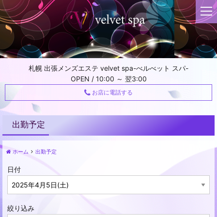
t
o
g
g
l
e
札幌 出張メンズエステ velvet spa-べルべット スパ-
n
OPEN / 10:00 ～ 翌3:00
a
v
お店に電話する
i
g
a
出勤予定
t
i
ホーム
出勤予定
o
n
日付
絞り込み