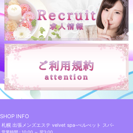
SHOP INFO
札幌 出張メンズエステ velvet spa-べルべット スパ-
営業時間 : 10:00 ～ 翌3:00