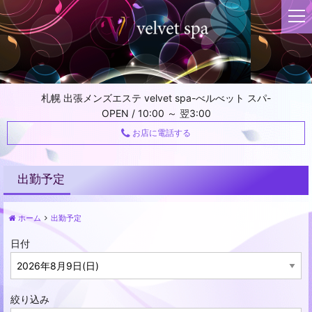
t
o
g
g
l
e
札幌 出張メンズエステ velvet spa-べルべット スパ-
n
OPEN / 10:00 ～ 翌3:00
a
v
お店に電話する
i
g
a
出勤予定
t
i
ホーム
出勤予定
o
n
日付
絞り込み