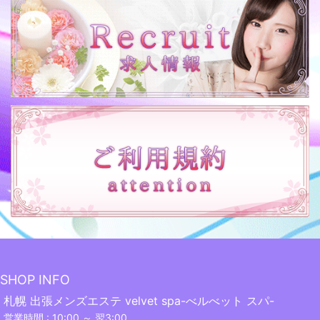
SHOP INFO
札幌 出張メンズエステ velvet spa-べルべット スパ-
営業時間 : 10:00 ～ 翌3:00