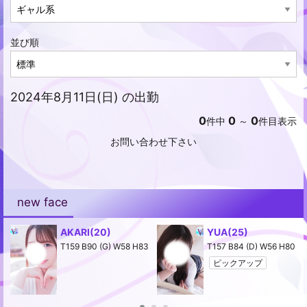
並び順
2024年8月11日(日) の出勤
0
0
0
件中
～
件目表示
お問い合わせ下さい
new face
AKARI
(20)
YUA
(25)
2
T159 B90 (G) W58 H83
T157 B84 (D) W56 H80
ピックアップ