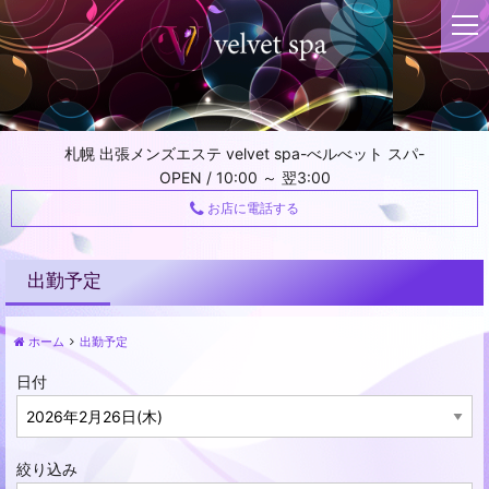
t
o
g
g
l
e
札幌 出張メンズエステ velvet spa-べルべット スパ-
n
OPEN / 10:00 ～ 翌3:00
a
v
お店に電話する
i
g
a
出勤予定
t
i
ホーム
出勤予定
o
n
日付
絞り込み