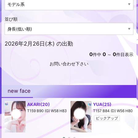
並び順
2026年2月26日(木) の出勤
0
0
0
件中
～
件目表示
お問い合わせ下さい
new face
AKARI
(20)
YUA
(25)
2
T159 B90 (G) W58 H83
T157 B84 (D) W56 H80
ピックアップ