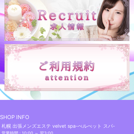
SHOP INFO
札幌 出張メンズエステ velvet spa-べルべット スパ-
営業時間 : 10:00 ～ 翌3:00