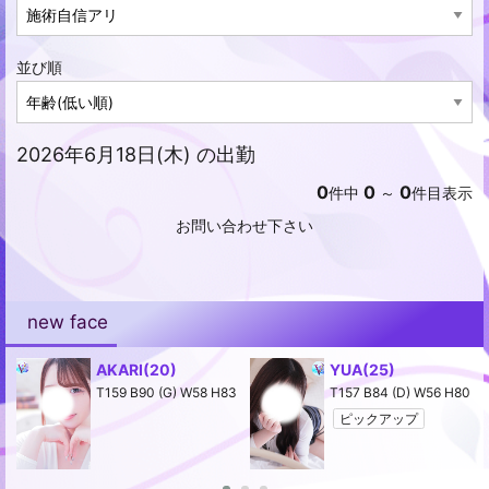
並び順
2026年6月18日(木) の出勤
0
0
0
件中
～
件目表示
お問い合わせ下さい
new face
AKARI
(20)
YUA
(25)
2
T159 B90 (G) W58 H83
T157 B84 (D) W56 H80
ピックアップ