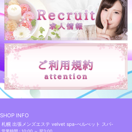
SHOP INFO
札幌 出張メンズエステ velvet spa-べルべット スパ-
営業時間 : 10:00 ～ 翌3:00