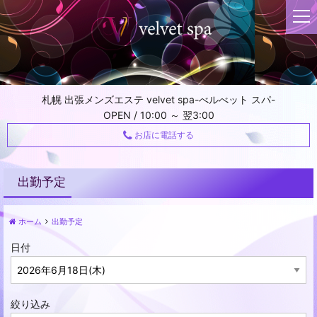
t
o
g
g
l
e
札幌 出張メンズエステ velvet spa-べルべット スパ-
n
OPEN / 10:00 ～ 翌3:00
a
v
お店に電話する
i
g
a
出勤予定
t
i
ホーム
出勤予定
o
n
日付
絞り込み